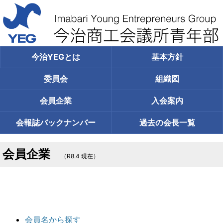
今治YEGとは
基本方針
委員会
組織図
会員企業
入会案内
会報誌
バックナンバー
過去の
会長一覧
会員企業
（R8.4 現在）
会員名から探す