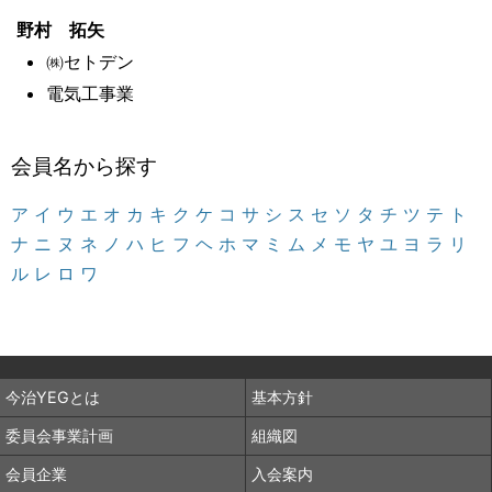
野村 拓矢
㈱セトデン
電気工事業
会員名から探す
ア
イ
ウ
エ
オ
カ
キ
ク
ケ
コ
サ
シ
ス
セ
ソ
タ
チ
ツ
テ
ト
ナ
ニ
ヌ
ネ
ノ
ハ
ヒ
フ
ヘ
ホ
マ
ミ
ム
メ
モ
ヤ
ユ
ヨ
ラ
リ
ル
レ
ロ
ワ
今治YEGとは
基本方針
委員会事業計画
組織図
会員企業
入会案内