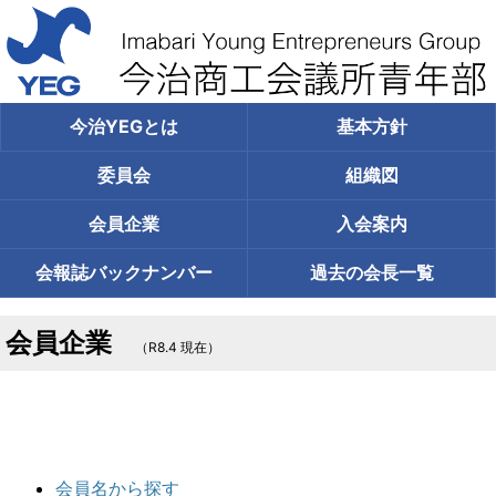
今治YEGとは
基本方針
委員会
組織図
会員企業
入会案内
会報誌
バックナンバー
過去の
会長一覧
会員企業
（R8.4 現在）
会員名から探す