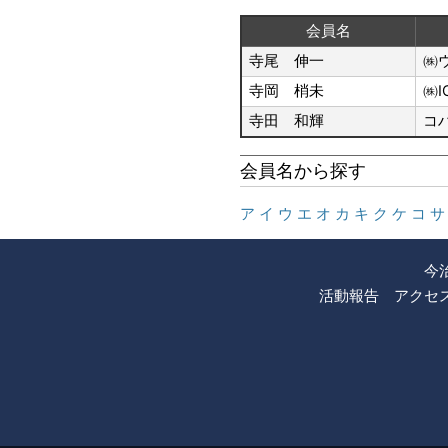
会員名
寺尾 伸一
㈱
寺岡 梢未
㈱I
寺田 和輝
コ
会員名から探す
ア
イ
ウ
エ
オ
カ
キ
ク
ケ
コ
サ
今
活動報告
アクセ