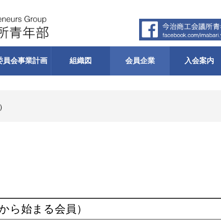
委員会
事業計画
組織図
会員企業
入会案内
在）
 から始まる会員）