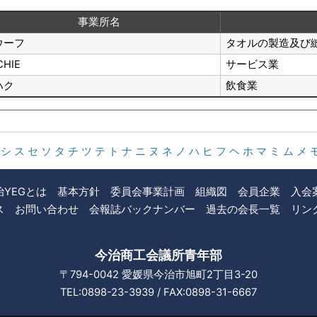
事業所名
ウーフ
タオルの製造及び
CHIE
サービス業
ハク
飲食業
シ
ス
セ
ソ
タ
チ
ツ
テ
ト
ナ
ニ
ヌ
ネ
ノ
ハ
ヒ
フ
ヘ
ホ
マ
ミ
ム
メ
治YEGとは
基本方針
委員会事業計画
組織図
会員企業
入会
ス
お問い合わせ
会報誌バックナンバー
過去の会長一覧
リン
今治商工会議所青年部
〒794-0042
愛媛県今治市旭町2丁目3-20
TEL:0898-23-3939 / FAX:0898-31-6667