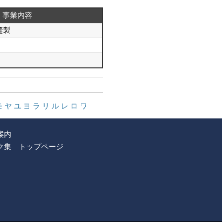
事業内容
縫製
モ
ヤ
ユ
ヨ
ラ
リ
ル
レ
ロ
ワ
案内
ク集
トップページ