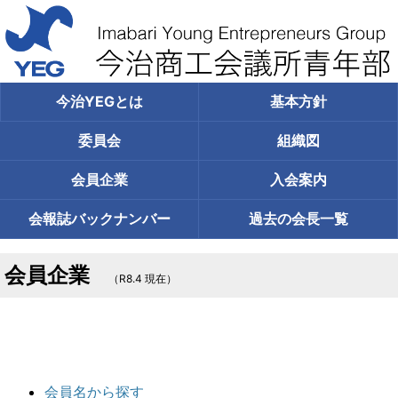
今治YEGとは
基本方針
委員会
組織図
会員企業
入会案内
会報誌
バックナンバー
過去の
会長一覧
会員企業
（R8.4 現在）
会員名から探す