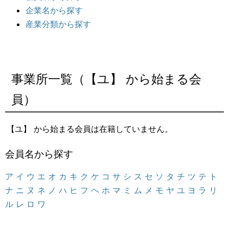
企業名から探す
産業分類から探す
事業所一覧（【ユ】 から始まる会
員）
【ユ】 から始まる会員は在籍していません。
会員名から探す
ア
イ
ウ
エ
オ
カ
キ
ク
ケ
コ
サ
シ
ス
セ
ソ
タ
チ
ツ
テ
ト
ナ
ニ
ヌ
ネ
ノ
ハ
ヒ
フ
ヘ
ホ
マ
ミ
ム
メ
モ
ヤ
ユ
ヨ
ラ
リ
ル
レ
ロ
ワ