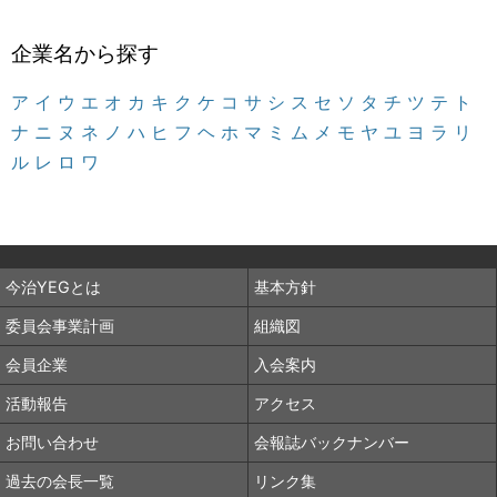
企業名から探す
ア
イ
ウ
エ
オ
カ
キ
ク
ケ
コ
サ
シ
ス
セ
ソ
タ
チ
ツ
テ
ト
ナ
ニ
ヌ
ネ
ノ
ハ
ヒ
フ
ヘ
ホ
マ
ミ
ム
メ
モ
ヤ
ユ
ヨ
ラ
リ
ル
レ
ロ
ワ
今治YEGとは
基本方針
委員会事業計画
組織図
会員企業
入会案内
活動報告
アクセス
お問い合わせ
会報誌バックナンバー
過去の会長一覧
リンク集