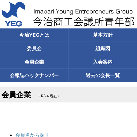
今治YEGとは
基本方針
委員会
組織図
会員企業
入会案内
会報誌
バックナンバー
過去の
会長一覧
会員企業
（R8.4 現在）
会員名から探す