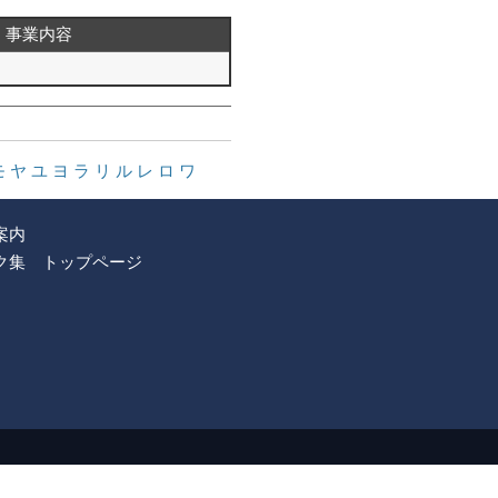
事業内容
モ
ヤ
ユ
ヨ
ラ
リ
ル
レ
ロ
ワ
案内
ク集
トップページ