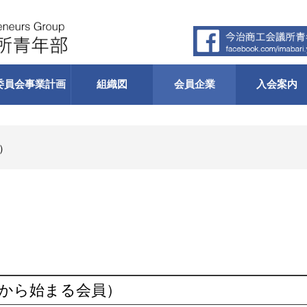
委員会
事業計画
組織図
会員企業
入会案内
在）
 から始まる会員）