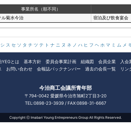
事業所名（順不同）
テル菊水今治
宿泊及び飲食宴会
シ
ス
セ
ソ
タ
チ
ツ
テ
ト
ナ
ニ
ヌ
ネ
ノ
ハ
ヒ
フ
ヘ
ホ
マ
ミ
ム
メ
治YEGとは
基本方針
委員会事業計画
組織図
会員企業
入会
ス
お問い合わせ
会報誌バックナンバー
過去の会長一覧
リン
今治商工会議所青年部
〒794-0042
愛媛県今治市旭町2丁目3-20
TEL:0898-23-3939 / FAX:0898-31-6667
Copyright ⓒ Imabari Young Entrepreneurs Group All Rights Reserved.