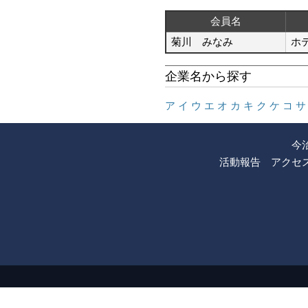
会員名
菊川 みなみ
ホ
企業名から探す
ア
イ
ウ
エ
オ
カ
キ
ク
ケ
コ
サ
今
活動報告
アクセ