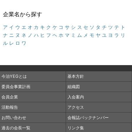
企業名から探す
ア
イ
ウ
エ
オ
カ
キ
ク
ケ
コ
サ
シ
ス
セ
ソ
タ
チ
ツ
テ
ト
ナ
ニ
ヌ
ネ
ノ
ハ
ヒ
フ
ヘ
ホ
マ
ミ
ム
メ
モ
ヤ
ユ
ヨ
ラ
リ
ル
レ
ロ
ワ
今治YEGとは
基本方針
委員会事業計画
組織図
会員企業
入会案内
活動報告
アクセス
お問い合わせ
会報誌バックナンバー
過去の会長一覧
リンク集