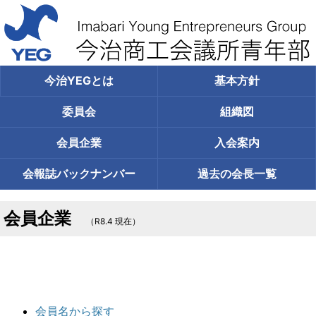
今治YEGとは
基本方針
委員会
組織図
会員企業
入会案内
会報誌
バックナンバー
過去の
会長一覧
会員企業
（R8.4 現在）
会員名から探す